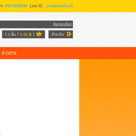
ร.
095-6958240
Line ID :
@vdermalherb
ค้นหาละเอียด
ชำระเงิน
(
0
ชิ้น
0.00 ฿
)
ข่าวสาร
*